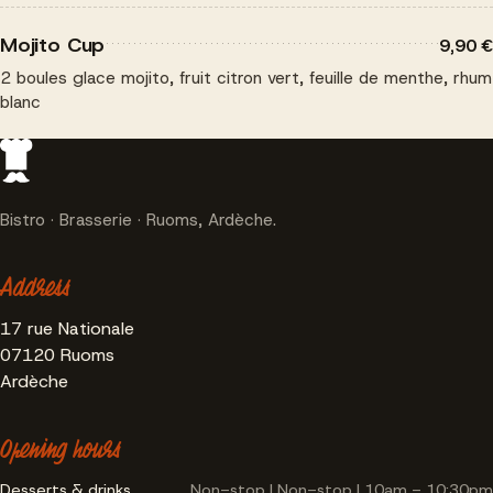
Mojito Cup
9,90 €
2 boules glace mojito, fruit citron vert, feuille de menthe, rhum
blanc
Bistro · Brasserie · Ruoms, Ardèche.
Address
17 rue Nationale
07120 Ruoms
Ardèche
Opening hours
Desserts & drinks
Non-stop | Non-stop | 10am - 10:30pm