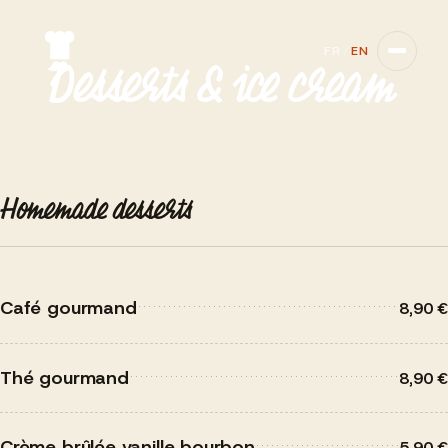
MENU
FR
/
EN
Desserts & ice cream
Homemade desserts and craft ice cream from a local
artisan.
Homemade desserts
Café gourmand
8,90 €
Thé gourmand
8,90 €
Crème brûlée vanille bourbon
5,90 €